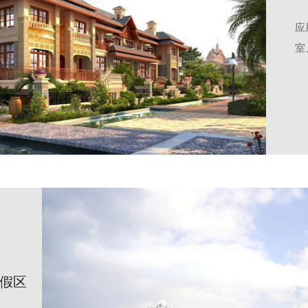
应
室
假区