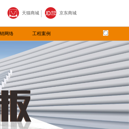
天猫商城
京东商城
销网络
工程案例
全国网络
全国工程
专卖店风采
核心,以全面
面、快捷，本公司以更加出色的态度
圣塔拉瓷砖借助于互联网特性来实现一定营销
全面实现品牌化经营，在全国建立起多家
全球地标性建筑首选
三大售前、售
的服务，赢得了广大客户的高度评价
目标，品牌资讯在整个品牌传播过程中起着举
店。
国。
广大经销商的
足轻重的作用。