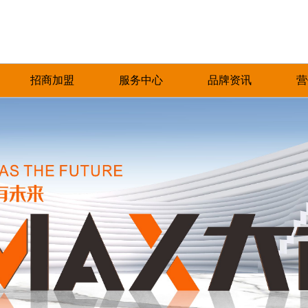
招商加盟
服务中心
品牌资讯
营
加盟优势
免费预约量房
品牌资讯
招商政策
优+服务
行业资讯
合作流程
经销商专区
加盟申请
人才招聘
圣塔拉瓷砖一直致力于对品质的严格把控，对
产品覆盖各种规格的通体大理石、金丝大理
圣塔拉瓷砖一直秉承以产品品质
热情、全
工艺技巧的不懈追求，以及对于美的独特领
石、生态大理石、双层瓷抛砖、镜面瓷片等上
的服务方式为保障，形成特有的
提供优质
悟，旨在为每一位消费者带去美好甜蜜的人居
千个花色品种。
中、售后杰出服务体系，得到了
和信赖。
环境。
高度认可。