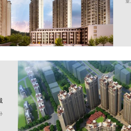
室
城
卧