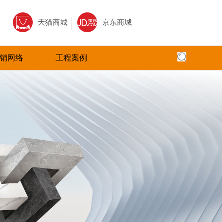
天猫商城
京东商城
销网络
工程案例
全国网络
全国工程
专卖店风采
核心,以全面
面、快捷，本公司以更加出色的态度
圣塔拉瓷砖借助于互联网特性来实现一定营销
全面实现品牌化经营，在全国建立起多家
全球地标性建筑首选
三大售前、售
的服务，赢得了广大客户的高度评价
目标，品牌资讯在整个品牌传播过程中起着举
店。
国。
广大经销商的
足轻重的作用。