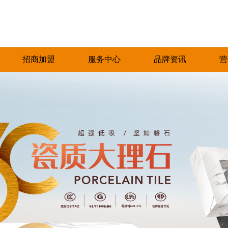
招商加盟
服务中心
品牌资讯
营
加盟优势
免费预约量房
品牌资讯
招商政策
优+服务
行业资讯
合作流程
经销商专区
加盟申请
人才招聘
圣塔拉瓷砖一直致力于对品质的严格把控，对
产品覆盖各种规格的通体大理石、金丝大理
圣塔拉瓷砖一直秉承以产品品质
热情、全
工艺技巧的不懈追求，以及对于美的独特领
石、生态大理石、双层瓷抛砖、镜面瓷片等上
的服务方式为保障，形成特有的
提供优质
悟，旨在为每一位消费者带去美好甜蜜的人居
千个花色品种。
中、售后杰出服务体系，得到了
和信赖。
环境。
高度认可。