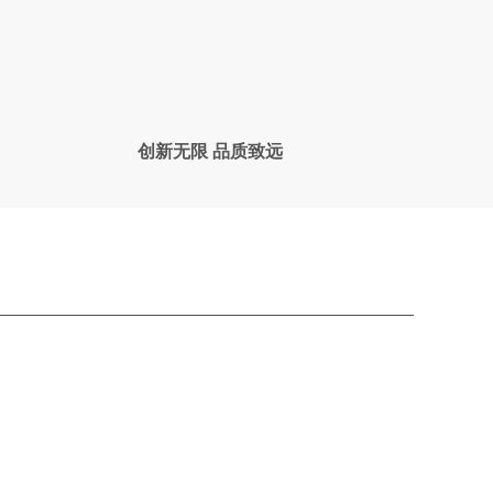
星钻素奢
微闪光变 由表及里
创新无限 品质致远
微闪光变，营造璀璨星空既视感；由表及里，复刻
天然的纹理效果；高度瓷化，耐磨易清洁；多种质
感纹理规格，上墙下墙无限延伸。
更多>
超防滑大理石