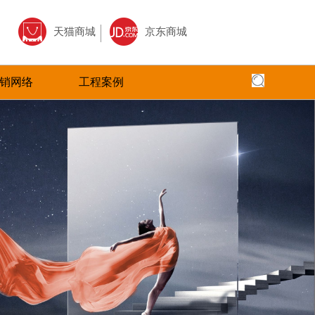
天猫商城
京东商城
销网络
工程案例
全国网络
全国工程
专卖店风采
核心,以全面
面、快捷，本公司以更加出色的态度
圣塔拉瓷砖借助于互联网特性来实现一定营销
全面实现品牌化经营，在全国建立起多家
全球地标性建筑首选
三大售前、售
的服务，赢得了广大客户的高度评价
目标，品牌资讯在整个品牌传播过程中起着举
店。
国。
广大经销商的
足轻重的作用。