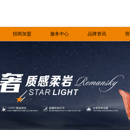
招商加盟
服务中心
品牌资讯
营
加盟优势
免费预约量房
品牌资讯
招商政策
优+服务
行业资讯
合作流程
经销商专区
加盟申请
人才招聘
圣塔拉瓷砖一直致力于对品质的严格把控，对
产品覆盖各种规格的通体大理石、金丝大理
圣塔拉瓷砖一直秉承以产品品质
热情、全
工艺技巧的不懈追求，以及对于美的独特领
石、生态大理石、双层瓷抛砖、镜面瓷片等上
的服务方式为保障，形成特有的
提供优质
悟，旨在为每一位消费者带去美好甜蜜的人居
千个花色品种。
中、售后杰出服务体系，得到了
和信赖。
环境。
高度认可。