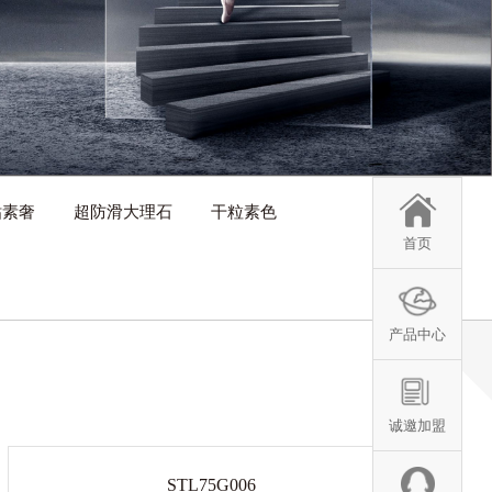
钻素奢
超防滑大理石
干粒素色
首页
产品中心
诚邀加盟
STL75G006