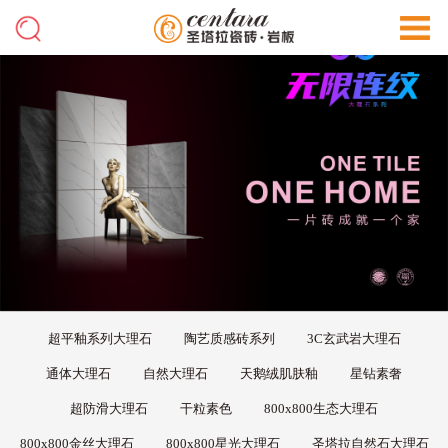
超平釉系列大理石
陶艺质感砖系列
3C玄武岩大理石
通体大理石
自然大理石
天鹅绒肌肤釉
星钻素奢
超防滑大理石
干粒素色
800x800生态大理石
800x800金丝大理石
800x800星光大理石
圣塔拉自然石大理石