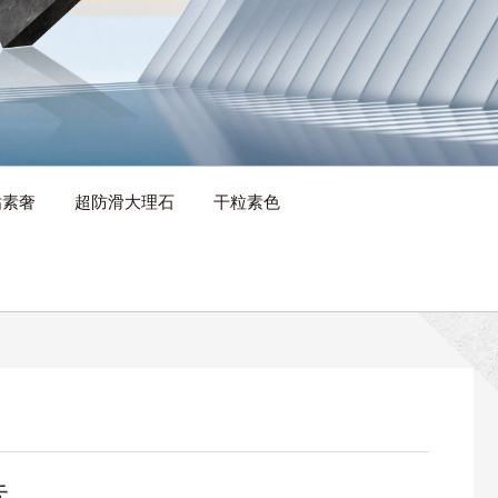
钻素奢
超防滑大理石
干粒素色