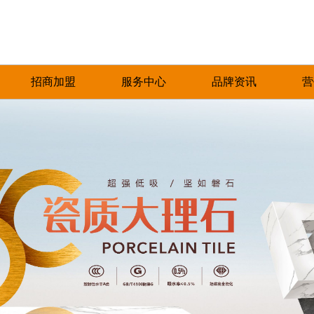
招商加盟
服务中心
品牌资讯
营
加盟优势
免费预约量房
品牌资讯
招商政策
优+服务
行业资讯
合作流程
经销商专区
加盟申请
人才招聘
圣塔拉瓷砖一直致力于对品质的严格把控，对
产品覆盖各种规格的通体大理石、金丝大理
圣塔拉瓷砖一直秉承以产品品质
热情、全
工艺技巧的不懈追求，以及对于美的独特领
石、生态大理石、双层瓷抛砖、镜面瓷片等上
的服务方式为保障，形成特有的
提供优质
悟，旨在为每一位消费者带去美好甜蜜的人居
千个花色品种。
中、售后杰出服务体系，得到了
和信赖。
环境。
高度认可。