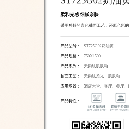
ST725G02奶油
柔和光感 细腻亲肤
采用独特的素色釉面工艺，还原色彩的
产品型号：
ST725G02奶油黄
产品规格：
750X1500
产品系列：
天鹅绒肌肤釉
釉面工艺：
天鹅绒柔光，肌肤釉
应用场景：
酒店大堂、客厅、餐厅、
产品特性：