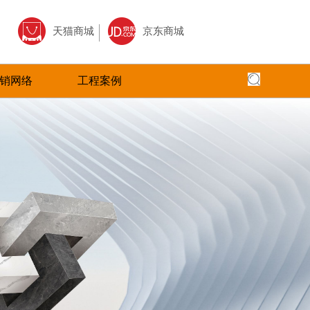
天猫商城
京东商城
销网络
工程案例
全国网络
全国工程
专卖店风采
核心,以全面
面、快捷，本公司以更加出色的态度
圣塔拉瓷砖借助于互联网特性来实现一定营销
全面实现品牌化经营，在全国建立起多家
全球地标性建筑首选
三大售前、售
的服务，赢得了广大客户的高度评价
目标，品牌资讯在整个品牌传播过程中起着举
店。
国。
广大经销商的
足轻重的作用。